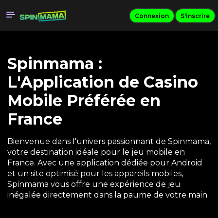
Connexion
S'inscrire
Spinmama :
L'Application de Casino
Mobile Préférée en
France
Bienvenue dans l'univers passionnant de
Spinmama
,
votre destination idéale pour le jeu mobile en
France. Avec une application dédiée pour Android
et un site optimisé pour les appareils mobiles,
Spinmama vous offre une expérience de jeu
inégalée directement dans la paume de votre main.