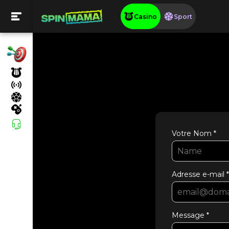
Casino
Sport
Votre Nom *
Adresse e-mail *
Message *