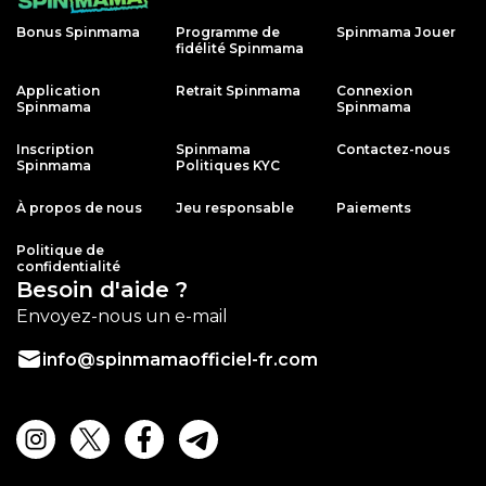
Bonus Spinmama
Programme de
Spinmama Jouer
fidélité Spinmama
Application
Retrait Spinmama
Connexion
Spinmama
Spinmama
Inscription
Spinmama
Contactez-nous
Spinmama
Politiques KYC
À propos de nous
Jeu responsable
Paiements
Politique de
confidentialité
Besoin d'aide ?
Envoyez-nous un e-mail
info@spinmamaofficiel-fr.com