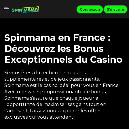
Connexion
S'inscrire
Spinmama en France :
Découvrez les Bonus
Exceptionnels du Casino
Si vous êtes à la recherche de gains
supplémentaires et de jeux passionnants,
Spinmama est le casino idéal pour vous en France.
Avec une variété impressionnante de bonus,
Spinmama
s'assure que chaque joueur a
l'opportunité de maximiser ses gains tout en
s'amusant. Laissez-nous explorer les offres
exclusives qui vous attendent !