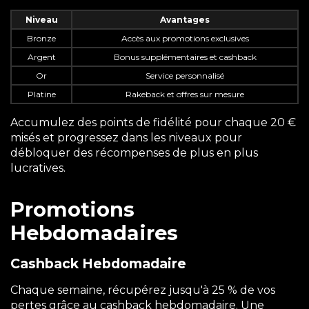
Niveau
Avantages
Bronze
Accès aux promotions exclusives
Argent
Bonus supplémentaires et cashback
Or
Service personnalisé
Platine
Rakeback et offres sur mesure
Accumulez des points de fidélité pour chaque 20 €
misés et progressez dans les niveaux pour
débloquer des récompenses de plus en plus
lucratives.
Promotions
Hebdomadaires
Cashback Hebdomadaire
Chaque semaine, récupérez jusqu'à 25 % de vos
pertes grâce au cashback hebdomadaire. Une