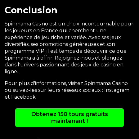
Conclusion
Spinmama Casino est un choix incontournable pour
les joueurs en France qui cherchent une
expérience de jeu riche et variée. Avec ses jeux
diversifiés, ses promotions généreuses et son
programme VIP, il est temps de découvrir ce que
Spinmama a à offrir. Rejoignez-nous et plongez
dans l'univers passionnant des jeux de casino en
ligne.
Pour plus d'informations, visitez
Spinmama Casino
ou suivez-les sur leurs réseaux sociaux :
Instagram
et
Facebook
.
Obtenez 150 tours gratuits
maintenant !