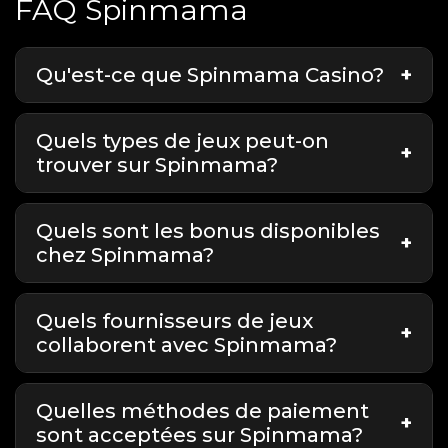
FAQ Spinmama
Qu'est-ce que Spinmama Casino?
Spinmama Casino est un site de jeux en ligne
en France offrant une collection de plus de 6
Quels types de jeux peut-on
000 jeux diversifiés.
trouver sur Spinmama?
Spinmama propose des machines à sous, des
jeux de table comme la roulette et le
Quels sont les bonus disponibles
blackjack, ainsi que des jeux en direct avec des
chez Spinmama?
croupiers.
Spinmama offre un bonus de bienvenue de
100% jusqu'à 500 EUR, 150 tours gratuits, un
Quels fournisseurs de jeux
cashback hebdomadaire jusqu'à 25%, et
collaborent avec Spinmama?
d'autres promotions.
Spinmama collabore avec 69 fournisseurs de
jeux renommés tels que NetEnt, et
Quelles méthodes de paiement
Spinomenal.
sont acceptées sur Spinmama?