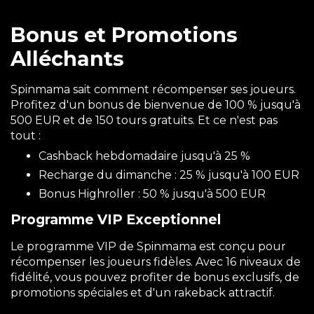
Bonus et Promotions
Alléchants
Spinmama sait comment récompenser ses joueurs.
Profitez d'un bonus de bienvenue de 100 % jusqu'à
500 EUR et de 150 tours gratuits. Et ce n'est pas
tout :
Cashback hebdomadaire jusqu'à 25 %
Recharge du dimanche : 25 % jusqu'à 100 EUR
Bonus Highroller : 50 % jusqu'à 500 EUR
Programme VIP Exceptionnel
Le programme VIP de Spinmama est conçu pour
récompenser les joueurs fidèles. Avec 16 niveaux de
fidélité, vous pouvez profiter de bonus exclusifs, de
promotions spéciales et d'un rakeback attractif.