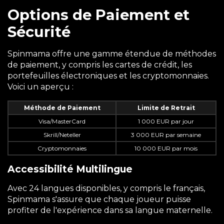
Options de Paiement et
Sécurité
Spinmama offre une gamme étendue de méthodes
de paiement, y compris les cartes de crédit, les
portefeuilles électroniques et les cryptomonnaies.
Voici un aperçu :
Méthode de Paiement
Limite de Retrait
Visa/MasterCard
1 000 EUR par jour
Skrill/Neteller
3 000 EUR par semaine
Cryptomonnaies
10 000 EUR par mois
Accessibilité Multilingue
Avec 24 langues disponibles, y compris le français,
Spinmama s'assure que chaque joueur puisse
profiter de l'expérience dans sa langue maternelle.